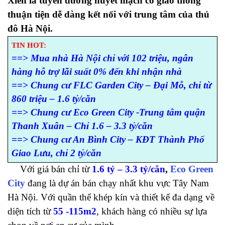
Xiển là tuyến đường huyết mạch có giao thông
thuận tiện dễ dàng kết nối với trung tâm của thủ
đô Hà Nội.
TIN HOT:
==> Mua nhà Hà Nội chỉ với 102 triệu, ngân
hàng hỗ trợ lãi suất 0% đến khi nhận nhà
==> Chung cư FLC Garden City – Đại Mỗ, chỉ từ
860 triệu – 1.6 tỷ/căn
==> Chung cư Eco Green City -Trung tâm quận
Thanh Xuân – Chỉ 1.6 – 3.3 tỷ/căn
==> Chung cư An Bình City – KĐT Thành Phố
Giao Lưu, chỉ 2 tỷ/căn
Với giá bán chỉ từ
1.6 tỷ – 3.3 tỷ/căn
,
Eco Green
City
đang là dự án bán chạy nhất khu vực Tây Nam
Hà Nội. Với quần thể khép kín và thiết kế đa dạng về
diện tích từ
55 -115m2
, khách hàng có nhiều sự lựa