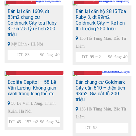
Bán lại căn 1609, dt
Bán lại căn hộ 2815 Tòa
83m2 chung cư
Ruby 3, dt 99m2
Goldmark City tòa Ruby
Goldmark City – Rẻ hơn
3. Giá 2.5 tỷ rẻ hơn 300
thị trường 250 triệu
triệu
136 Hồ Tùng Mậu, Bắc Từ
Mỹ Đình - Hà Nội
Liêm
DT: 83
Số tầng: 40
DT: 99 m2
Số tầng: 40
Giá
26.6 triệu/m2 - 1.4
Giá
2.8 tỷ
tỷ/căn
Ecolife Capitol – 58 Lê
Bán chung cư Goldmark
Văn Lương, Không gian
City căn 810 – diện tích
xanh trong lòng thủ đô
93m2. Giá cắt lỗ 200
triệu
58 Lê Văn Lương, Thanh
136 Hồ Tùng Mậu, Bắc Từ
Xuân, Hà Nội
Liêm
DT: 45 - 152 m2
Số tầng: 34
DT: 93