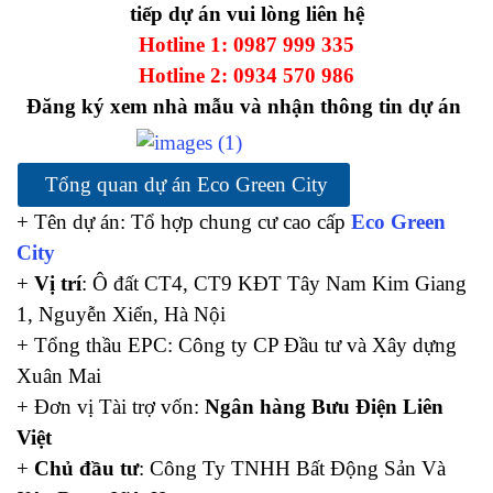
tiếp dự án vui lòng liên hệ
Hotline 1:
0987 999 335
Hotline 2:
0934 570 986
Đăng ký xem nhà mẫu và nhận thông tin dự án
Tổng quan dự án Eco Green City
+ Tên dự án: Tổ hợp chung cư cao cấp
Eco Green
City
+
Vị trí
: Ô đất CT4, CT9 KĐT Tây Nam Kim Giang
1, Nguyễn Xiển, Hà Nội
+ Tổng thầu EPC: Công ty CP Đầu tư và Xây dựng
Xuân Mai
+ Đơn vị Tài trợ vốn:
Ngân hàng Bưu Điện Liên
Việt
+
Chủ đầu tư
: Công Ty TNHH Bất Động Sản Và