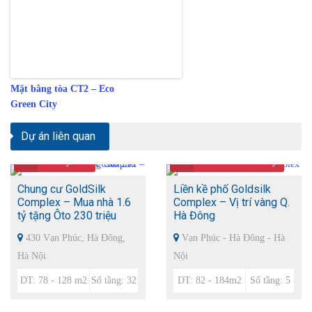
Mặt bằng tòa CT2 – Eco
Green City
Dự án liên quan
Giá
1.4 tỷ/căn
Giá
57 tr/m2 - 6.25 tỷ
Chung cư GoldSilk
Liền kề phố Goldsilk
Complex – Mua nhà 1.6
Complex – Vị trí vàng Q.
tỷ tặng Ôto 230 triệu
Hà Đông
430 Vạn Phúc, Hà Đông,
Vạn Phúc - Hà Đông - Hà
Hà Nội
Nội
DT: 78 - 128 m2
Số tầng: 32
DT: 82 - 184m2
Số tầng: 5
Giá
2,55 tỷ
Giá
3 tỷ