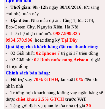
Lịch mở bán
Thời gian
:
9h -12h
ngày
30/10/2016
, tức sáng
chủ nhật tuần này
Địa điểm
:
Nhà mẫu dự án, Tầng 1, tòa CT4,
Eco-Green City, Nguyễn Xiển, Hà Nội
Liên hệ nhận thư mời:
0987.999.335 –
0934.570.986
hoặc đăng ký
Tại Đây
Quà tặng cho khách hàng đặt cọc thành công:
02 Giải nhất:
02 Iphone 7
trị giá 17 triệu đồng
02 Giải nhì:
02 Bình nước nóng Ariston
trị giá
3 triệu đồng
Chính sách bán hàng
:
Hỗ trợ vay
70% GTHĐ
, lãi suất
0%
đến khi
nhận nhà
Trường hợp khách hàng không vay ngân hàng sẽ
được
chiết khấu 2,5% GTCH
trước VAT
Tặng gói dịch vụ quản lý tòa nhà trị giá
30