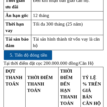
Thời gian
Đến khi nhận bàn giao căn hộ.
ưu đãi
Ân hạn gốc
12 tháng
Thời hạn
Tối đa 300 tháng (25 năm)
vay
Tài sản bảo
Tài sản hình thành từ vốn vay là căn
đảm
hộ
5. Tiến độ đóng tiền
Tại thời điểm đặt cọc 200.000.000 đồng/Căn Hộ
ĐỢT
THỜI
THANH
THỜI ĐIỂM
ĐIỂM
TỶ LỆ
TOÁN
THANH
ĐẾN
% TRÊN
TOÁN
HẠN
GIÁ
THANH
BÁN
TOÁN
CĂN HỘ