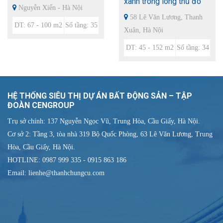
xanh trong lòng thủ đô
Nguyễn Xiển - Hà Nội
58 Lê Văn Lương, Thanh
DT: 67 - 100 m2
Số tầng: 35
Xuân, Hà Nội
DT: 45 - 152 m2
Số tầng: 34
HỆ THỐNG SIÊU THỊ DỰ ÁN BẤT ĐỘNG SẢN – TẬP
ĐOÀN CENGROUP
Trụ sở chính: 137 Nguyễn Ngọc Vũ, Trung Hòa, Cầu Giấy, Hà Nội.
Cơ sở 2: Tầng 3, tòa nhà 319 Bộ Quốc Phòng, 63 Lê Văn Lương, Trung
Hòa, Cầu Giấy, Hà Nội.
HOTLINE: 0987 999 335 - 0915 863 186
Email: lienhe@thanhchungcu.com