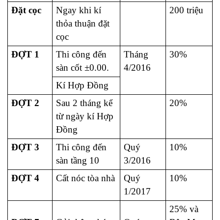
Đặt cọc
Ngay khi kí
200 triệu
thỏa thuận đặt
cọc
ĐỢT 1
Thi công đến
Tháng
30%
sàn cốt ±0.00.
4/2016
Kí Hợp Đồng
ĐỢT 2
Sau 2 tháng kể
20%
từ ngày kí Hợp
Đồng
ĐỢT 3
Thi công đến
Quý
10%
sàn tầng 10
3/2016
ĐỢT 4
Cất nóc tòa nhà
Quý
10%
1/2017
25% và