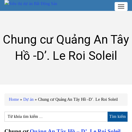
Toggl
naviga
Chung cư Quảng An Tây
Hồ -D’. Le Roi Soleil
Home
»
Dự án
»
Chung cư Quảng An Tây Hồ -D’. Le Roi Soleil
Chung cư
Quảng An Tây Hồ – D’. Le Roi Soleil