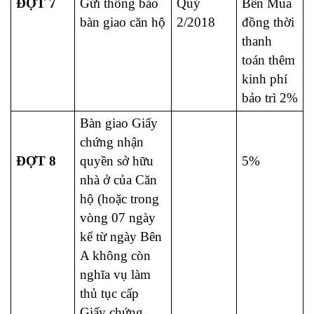
ĐỢT 7
Gửi thông báo
Quý
Bên Mua
bàn giao căn hộ
2/2018
đồng thời
thanh
toán thêm
kinh phí
bảo trì 2%
Bàn giao Giấy
chứng nhận
ĐỢT 8
quyền sở hữu
5%
nhà ở của Căn
hộ (hoặc trong
vòng 07 ngày
kể từ ngày Bên
A không còn
nghĩa vụ làm
thủ tục cấp
Giấy chứng