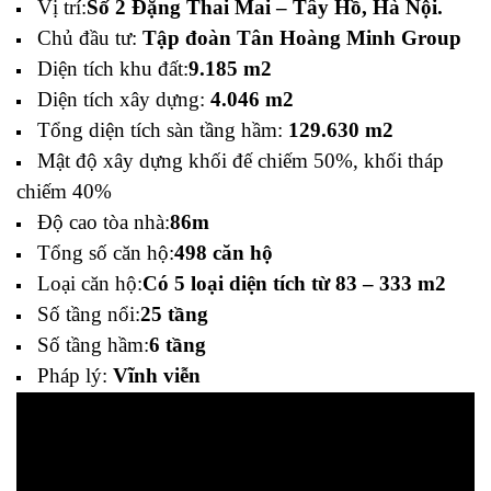
Vị trí:
Số 2 Đặng Thai Mai – Tây Hồ, Hà Nội.
Chủ đầu tư:
Tập đoàn Tân Hoàng Minh Group
Diện tích khu đất:
9.185 m2
Diện tích xây dựng:
4.046 m2
Tổng diện tích sàn tầng hầm:
129.630 m2
Mật độ xây dựng khối đế chiếm 50%, khối tháp
chiếm 40%
Độ cao tòa nhà:
86m
Tổng số căn hộ:
498 căn hộ
Loại căn hộ:
Có 5 loại diện tích từ 83 – 333 m2
Số tầng nổi:
25 tầng
Số tầng hầm:
6 tầng
Pháp lý:
Vĩnh viễn