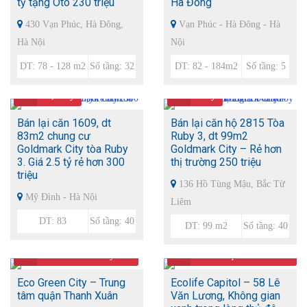
tỷ tặng Ôto 230 triệu
Hà Đông
430 Vạn Phúc, Hà Đông,
Vạn Phúc - Hà Đông - Hà
Hà Nội
Nội
DT: 78 - 128 m2
Số tầng: 32
DT: 82 - 184m2
Số tầng: 5
Giá
2,55 tỷ
Giá
3 tỷ
Bán lại căn 1609, dt
Bán lại căn hộ 2815 Tòa
83m2 chung cư
Ruby 3, dt 99m2
Goldmark City tòa Ruby
Goldmark City – Rẻ hơn
3. Giá 2.5 tỷ rẻ hơn 300
thị trường 250 triệu
triệu
136 Hồ Tùng Mậu, Bắc Từ
Mỹ Đình - Hà Nội
Liêm
DT: 83
Số tầng: 40
DT: 99 m2
Số tầng: 40
Giá
25 tr/m2 - 1.9 tỷ/căn
Giá
26.6 triệu/m2 - 1.4
tỷ/căn
Eco Green City – Trung
Ecolife Capitol – 58 Lê
tâm quận Thanh Xuân
Văn Lương, Không gian