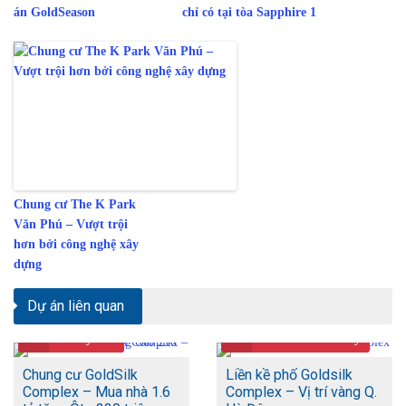
án GoldSeason
chỉ có tại tòa Sapphire 1
Chung cư The K Park
Văn Phú – Vượt trội
hơn bởi công nghệ xây
dựng
Dự án liên quan
Giá
1.4 tỷ/căn
Giá
57 tr/m2 - 6.25 tỷ
Chung cư GoldSilk
Liền kề phố Goldsilk
Complex – Mua nhà 1.6
Complex – Vị trí vàng Q.